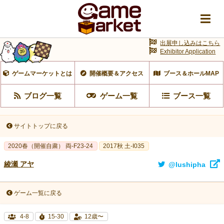
出展申し込みはこちら
Exhibitor Application
ゲームマーケットとは
開催概要＆アクセス
ブース＆ホールMAP
ブログ一覧
ゲーム一覧
ブース一覧
サイトトップに戻る
2020春（開催自粛） 両-F23-24
2017秋 土-I035
綾瀬 アヤ
@lushipha
ゲーム一覧に戻る
4-8
15-30
12歳〜