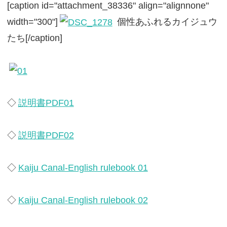
[caption id="attachment_38336" align="alignnone"
width="300"]
個性あふれるカイジュウ
たち[/caption]
◇
説明書PDF01
◇
説明書PDF02
◇
Kaiju Canal-English rulebook 01
◇
Kaiju Canal-English rulebook 02