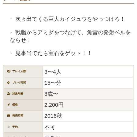
次々出てくる巨大カイジュウをやっつけろ！
戦艦からアミダをつなげて、魚雷の発射ベルを
ならせ！
見事当てたら宝石をゲット！！
3〜4人
プレイ人数
15〜分
プレイ時間
8歳〜
対象年齢
2,200円
価格
2016秋
発売時期
不可
予約