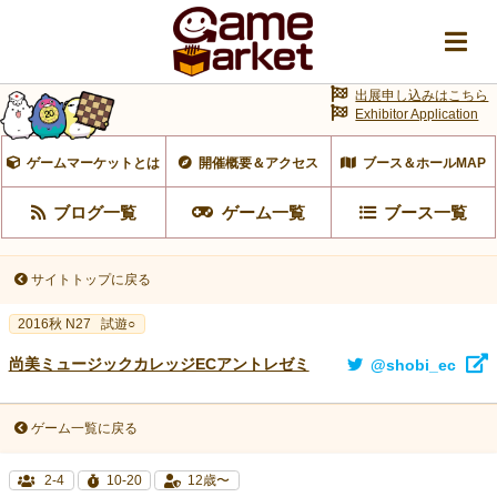
出展申し込みはこちら
Exhibitor Application
ゲームマーケットとは
開催概要＆アクセス
ブース＆ホールMAP
ブログ一覧
ゲーム一覧
ブース一覧
サイトトップに戻る
2016秋 N27
試遊○
尚美ミュージックカレッジECアントレゼミ
@shobi_ec
ゲーム一覧に戻る
2-4
10-20
12歳〜