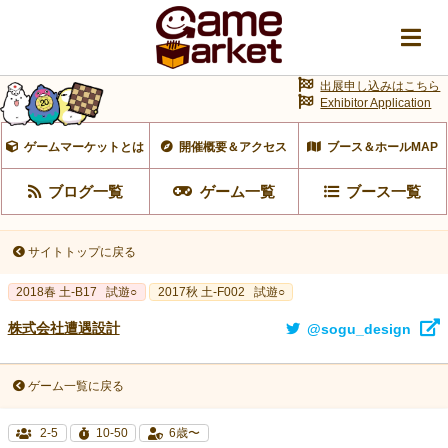
出展申し込みはこちら
Exhibitor Application
ゲームマーケットとは
開催概要＆アクセス
ブース＆ホールMAP
ブログ一覧
ゲーム一覧
ブース一覧
サイトトップに戻る
2018春 土-B17
試遊○
2017秋 土-F002
試遊○
株式会社遭遇設計
@sogu_design
ゲーム一覧に戻る
2-5
10-50
6歳〜