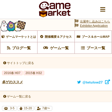
出展申し込みはこちら
Exhibitor Application
ゲームマーケットとは
開催概要＆アクセス
ブース＆ホールMAP
ブログ一覧
ゲーム一覧
ブース一覧
サイトトップに戻る
2016春 H07
2015春 H32
卓ゲのススメ
@tetulow27
ゲーム一覧に戻る
3-5
15-20
7歳〜