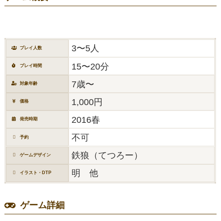
3〜5人
プレイ人数
15〜20分
プレイ時間
7歳〜
対象年齢
1,000円
価格
2016春
発売時期
不可
予約
鉄狼（てつろー）
ゲームデザイン
明 他
イラスト・DTP
ゲーム詳細