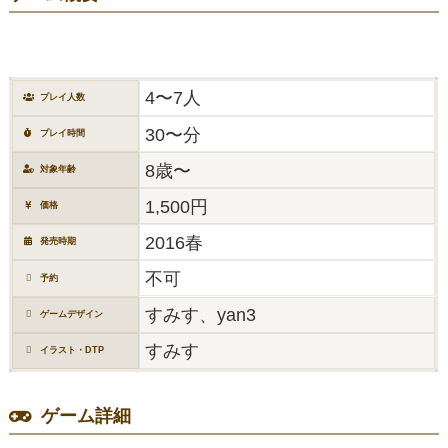
4〜7人
プレイ人数
30〜分
プレイ時間
8歳〜
対象年齢
1,500円
価格
2016春
発売時期
不可
予約
すみす、yan3
ゲームデザイン
すみす
イラスト・DTP
ゲーム詳細