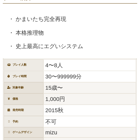
かまいたち完全再現
本格推理物
史上最高にエグいシステム
4〜8人
プレイ人数
30〜999999分
プレイ時間
15歳〜
対象年齢
1,000円
価格
2015秋
発売時期
不可
予約
mizu
ゲームデザイン