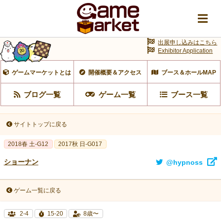
出展申し込みはこちら
Exhibitor Application
ゲームマーケットとは
開催概要＆アクセス
ブース＆ホールMAP
ブログ一覧
ゲーム一覧
ブース一覧
サイトトップに戻る
2018春 土-G12
2017秋 日-G017
ショーナン
@hypnoss
ゲーム一覧に戻る
2-4
15-20
8歳〜