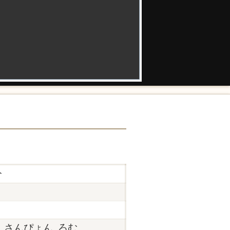
分
 さんぴょん, ろむ