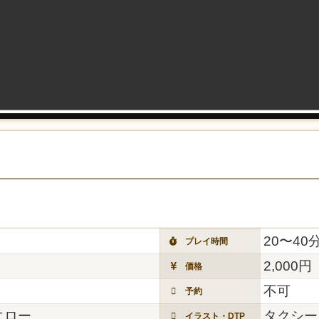
20〜40
プレイ時間
2,000円
価格
不可
予約
エロー
タクシー,
イラスト・DTP