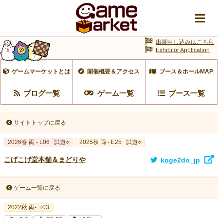
出展申し込みはこちら
Exhibitor Application
ゲームマーケットとは
開催概要＆アクセス
ブース＆ホールMAP
ブログ一覧
ゲーム一覧
ブース一覧
サイトトップに戻る
2026春 両 - L06
試遊○
2025秋 両 - E25
試遊○
こげこげ堂本舗＆まどりや
koge2do_jp
ゲーム一覧に戻る
2022秋 両-コ03