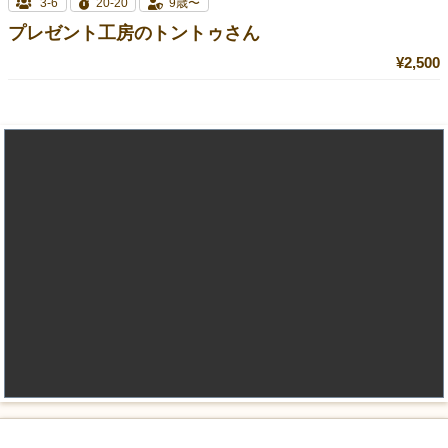
3-6
20-20
9歳〜
プレゼント工房のトントゥさん
¥2,500