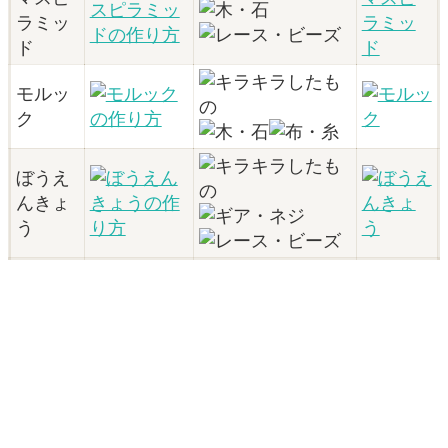
ラミッ
ド
モルッ
ク
ぼうえ
んきょ
う