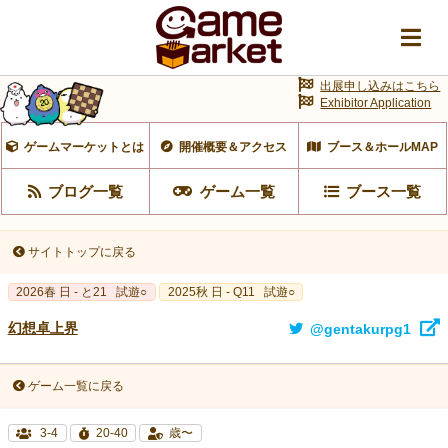
出展申し込みはこちら
Exhibitor Application
ゲームマーケットとは
開催概要＆アクセス
ブース＆ホールMAP
ブログ一覧
ゲーム一覧
ブース一覧
サイトトップに戻る
2026春 日 - と21
試遊○
2025秋 日 - Q11
試遊○
幻想卓上界
@gentakurpg1
ゲーム一覧に戻る
3-4
20-40
歳〜