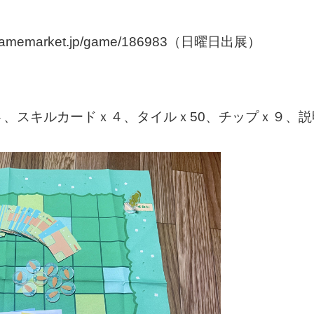
memarket.jp/game/186983（日曜日出展）
、スキルカードｘ４、タイルｘ50、チップｘ９、説