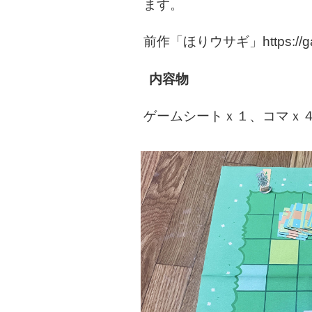
ます。
前作「ほりウサギ」https://ga
内容物
ゲームシートｘ１、コマｘ４