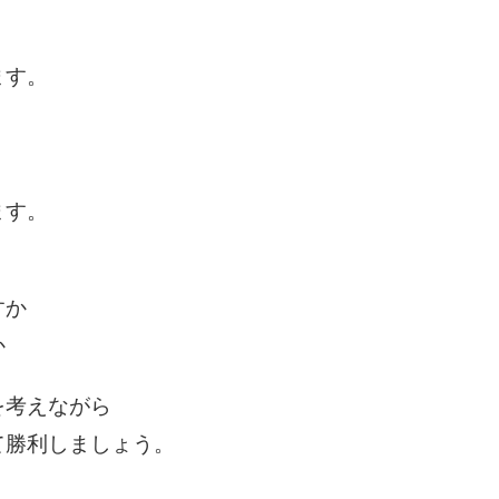
ます。
、
ます。
すか
か
を考えながら
て勝利しましょう。