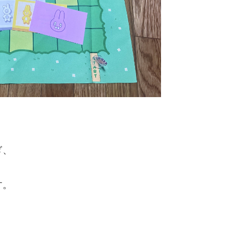
ぎ、
す。