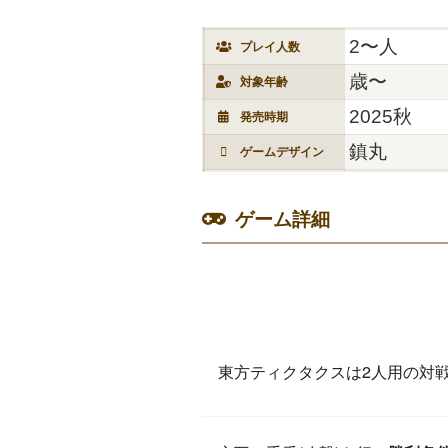
2〜人
プレイ人数
歳〜
対象年齢
2025秋
発売時期
鎮丸
ゲームデザイン
ゲーム詳細
東方ティクタクスは2人用の対