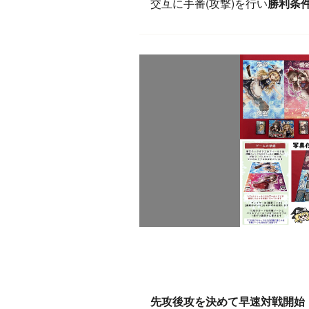
交互に手番(攻撃)を行い
勝利条
先攻後攻を決めて早速対戦開始