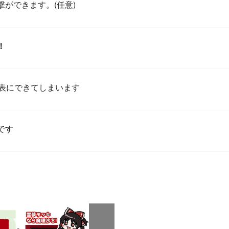
ができます。(任意)
！
枚表にできてしまいます
です