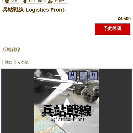
2-5
120-180
13歳〜
兵站戦線-Logistics Front-
¥4,500
予約希望
兵站戦線
対戦
その他