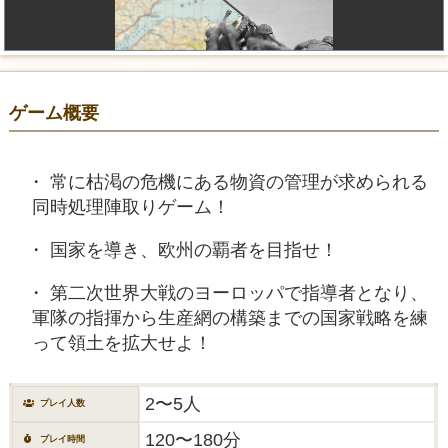
ゲーム概要
常に枯渇の危機にある物資の管理が求められる
同時処理陣取りゲーム！
国家を導き、欧州の覇者を目指せ！
第二次世界大戦のヨーロッパで指導者となり、
軍隊の指揮から生産網の構築までの国家戦略を練
って領土を拡大せよ！
2〜5人
プレイ人数
120〜180分
プレイ時間