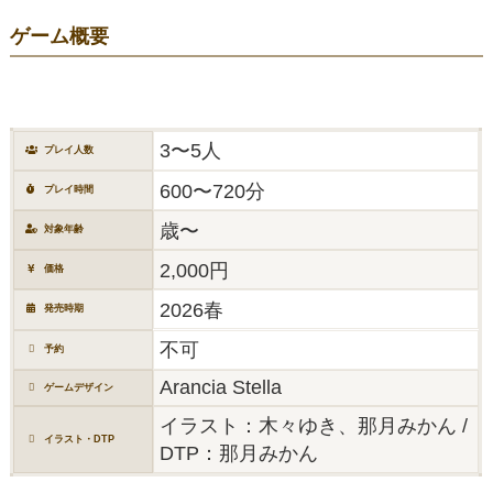
ゲーム概要
3〜5人
プレイ人数
600〜720分
プレイ時間
歳〜
対象年齢
2,000円
価格
2026春
発売時期
不可
予約
Arancia Stella
ゲームデザイン
イラスト：木々ゆき、那月みかん /
イラスト・DTP
DTP：那月みかん