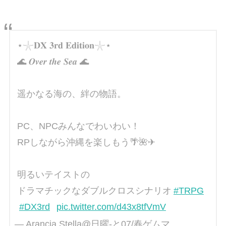
⋆𓇼𝐃𝐗 𝟑𝐫𝐝 𝐄𝐝𝐢𝐭𝐢𝐨𝐧𓇼⋆
🌊 𝑶𝒗𝒆𝒓 𝒕𝒉𝒆 𝑺𝒆𝒂 🌊
遥かなる海の、絆の物語。
PC、NPCみんなでわいわい！
RPしながら沖縄を楽しもう🌴🌺✈
明るいテイストの
ドラマチックなダブルクロスシナリオ
#TRPG
#DX3rd
pic.twitter.com/d43x8tfVmV
— Arancia Stella@日曜-と07/春ゲムマ