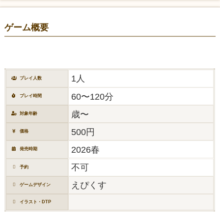
ゲーム概要
1人
プレイ人数
60〜120分
プレイ時間
歳〜
対象年齢
500円
価格
2026春
発売時期
不可
予約
えぴくす
ゲームデザイン
イラスト・DTP