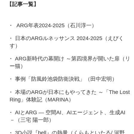
【記事一覧】
ARG年表2024-2025（石川淳一）
日本のARGルネッサンス 2024-2025（えぴく
す）
ARG新時代の幕開け ～第四境界が開いた扉（リ
ー猫）
事例「防風鈴池袋防衛決戦」（田中宏明）
本場のARGが日本にもやってきた ～「The Lost
Ring」体験記（MARINA）
AIとARG ― 空間AI、AIエージェント、生成AI
－（三宅 陽一郎）
3D小説『bell』の熱量（くらもといたる/ 河野