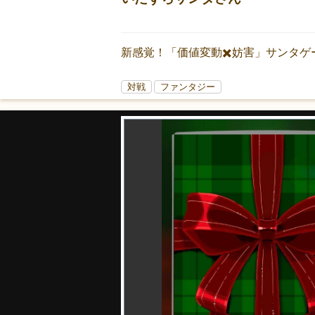
新感覚！「価値変動✖️妨害」サンタゲー
対戦
ファンタジー