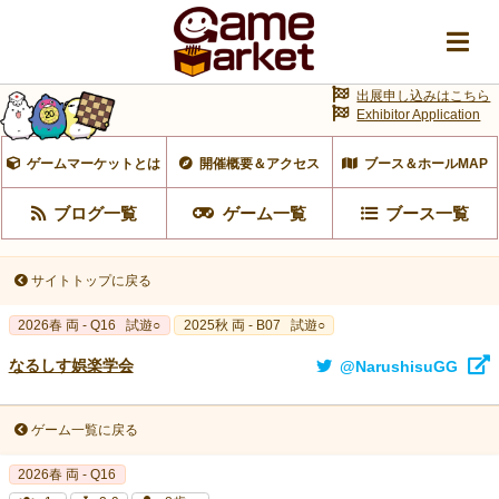
出展申し込みはこちら
Exhibitor Application
ゲームマーケットとは
開催概要＆アクセス
ブース＆ホールMAP
ブログ一覧
ゲーム一覧
ブース一覧
サイトトップに戻る
2026春 両 - Q16
試遊○
2025秋 両 - B07
試遊○
なるしす娯楽学会
@NarushisuGG
ゲーム一覧に戻る
2026春 両 - Q16