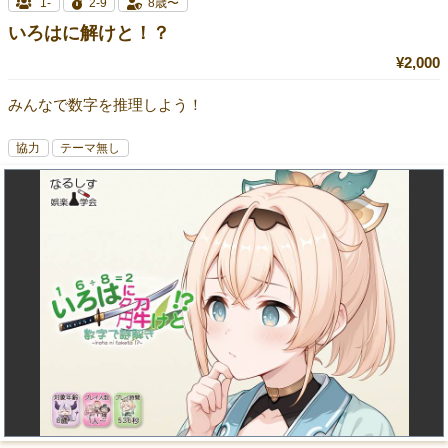
1-
2-9
8歳〜
いろはに解けと！？
¥2,000
みんなで数字を推理しよう！
協力
テーマ無し