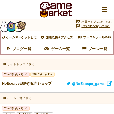
出展申し込みはこちら
Exhibitor Application
ゲームマーケットとは
開催概要＆アクセス
ブース＆ホールMAP
ブログ一覧
ゲーム一覧
ブース一覧
サイトトップに戻る
2026春 両 - ろ06
2024秋 両-J07
NoEscape謎解き販売ショップ
@NoEscape_game
ゲーム一覧に戻る
2026春 両 - ろ06