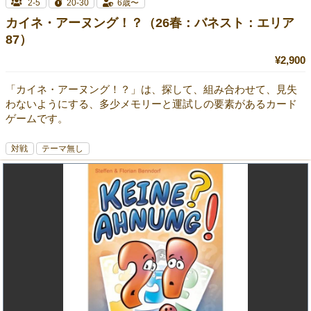
2-5
20-30
6歳〜
カイネ・アーヌング！？（26春：バネスト：エリア
87）
¥2,900
「カイネ・アーヌング！？」は、探して、組み合わせて、見失
わないようにする、多少メモリーと運試しの要素があるカード
ゲームです。
対戦
テーマ無し