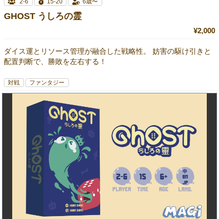
2-6
15-20
6歳〜
GHOST うしろの霊
¥2,000
ダイス運とリソース管理が融合した戦略性。 妨害の駆け引きと
配置判断で、勝敗を左右する！
対戦
ファンタジー