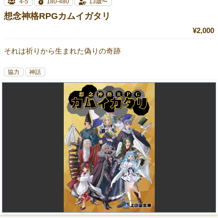
4-5
180-480
13歳〜
想念神格RPGカムイガタリ
¥2,000
それは祈りから生まれた偽りの奇跡
協力
神話