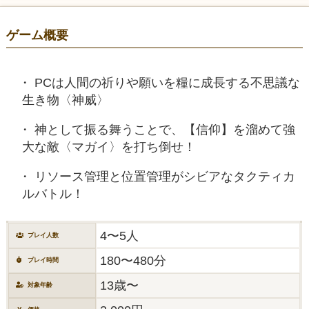
ゲーム概要
PCは人間の祈りや願いを糧に成長する不思議な
生き物〈神威〉
神として振る舞うことで、【信仰】を溜めて強
大な敵〈マガイ〉を打ち倒せ！
リソース管理と位置管理がシビアなタクティカ
ルバトル！
4〜5人
プレイ人数
180〜480分
プレイ時間
13歳〜
対象年齢