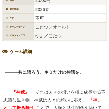
2,000円
価格
2026春
発売時期
不可
予約
こたつ／オールト
ゲームデザイン
ゆよ／こたつ
イラスト・DTP
ゲーム詳細
────共に語ろう、キミだけの神話を。
『神威』
、それは人々の想いを糧に成長する不
思議な生き物。神威は人々の願いに応え、
「神」
として振る舞う
ことで、人類と共生関係を築いて