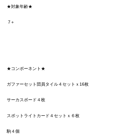
★対象年齢★
7＋
★コンポーネント★
ガファーセット団員タイル４セットｘ16枚
サーカスボード４枚
スポットライトカード４セットｘ６枚
駒４個