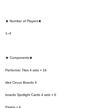
★ Number of Players★
1–4
★ Components★
Performer Tiles 4 sets × 16
tiles Circus Boards 4
boards Spotlight Cards 4 sets × 6
Pawnsｘ4