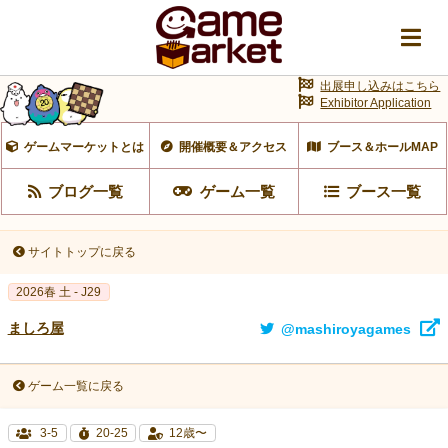
出展申し込みはこちら
Exhibitor Application
ゲームマーケットとは
開催概要＆アクセス
ブース＆ホールMAP
ブログ一覧
ゲーム一覧
ブース一覧
サイトトップに戻る
2026春 土 - J29
ましろ屋
@mashiroyagames
ゲーム一覧に戻る
3-5
20-25
12歳〜