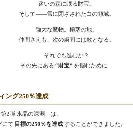
迷いの森に眠る財宝。
そして――雪に閉ざされた白の領域。
強大な魔物。極寒の地。
仲間さえも、次の瞬間には敵となる。
それでも進むか？
その先にある
“財宝”
を掴むために。
ング250％達成
NE 第2弾 氷晶の深淵」は、
グにて
目標の250％を達成
することができました。