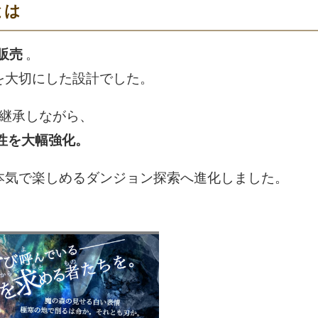
とは
上販売
。
を大切にした設計でした。
を継承しながら、
性を大幅強化。
本気で楽しめるダンジョン探索へ進化しました。