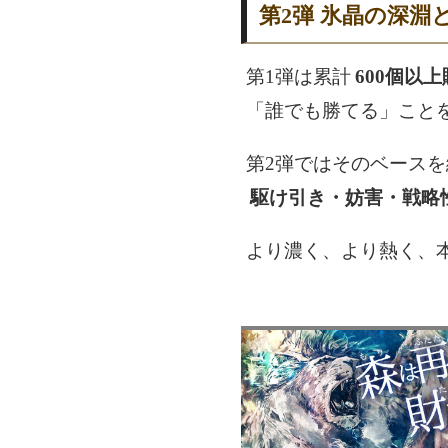
第2弾 氷晶の深淵
第1弾は累計
600個以
「誰でも勝てる」こと
第2弾ではそのベース
駆け引き・妨害・戦略
より濃く、より熱く、