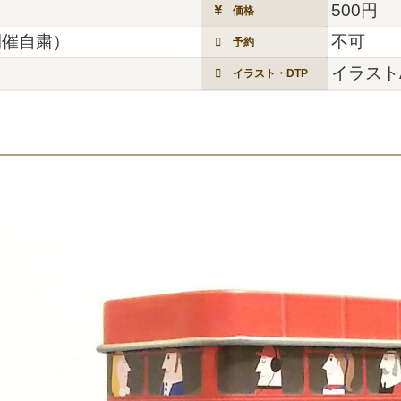
500円
価格
開催自粛）
不可
予約
イラスト
イラスト・DTP