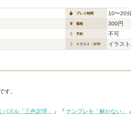
10〜20
プレイ時間
300円
価格
不可
予約
イラスト
イラスト・DTP
です。
えパズル「三色定理」
』『
ナンプレを「解かない」
。