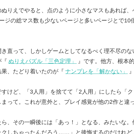
のぬりえでやると、点のように小さなマスもあれば、
ージの総マス数も少ないページと多いページとで10
開き直って、しかしゲームとしてなるべく理不尽のな
が『
ぬりえパズル「三色定理」
』です。他方、根本
結果、たどり着いたのが『
ナンプレを「解かない」
ですけど、「3人用」を捨てて「2人用」にしたら「
しまって。これが意外と、プレイ感覚が他の2作と違
たら、その一瞬後には「あっ！」となる、みたいな。
ックしちゃったんだろう……」と後悔するのだけれど