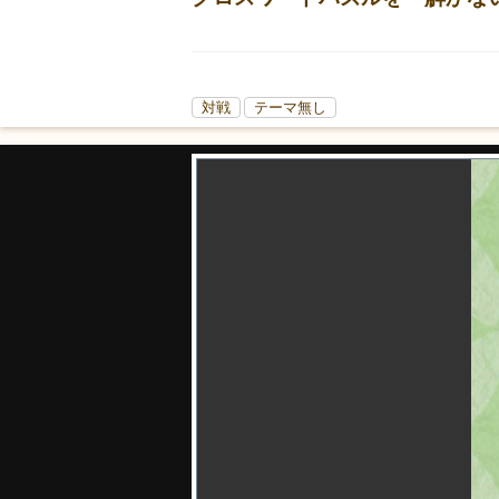
対戦
テーマ無し