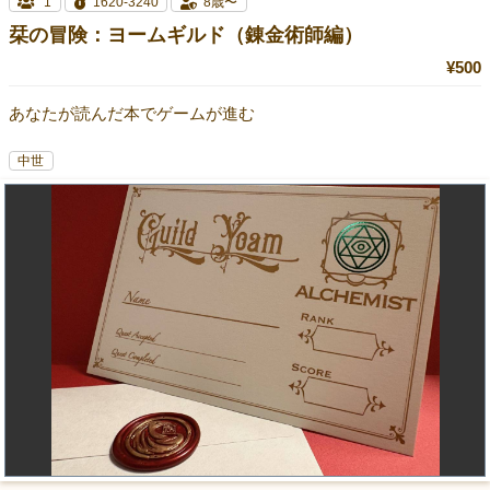
1
1620-3240
8歳〜
栞の冒険：ヨームギルド（錬金術師編）
¥500
あなたが読んだ本でゲームが進む
中世