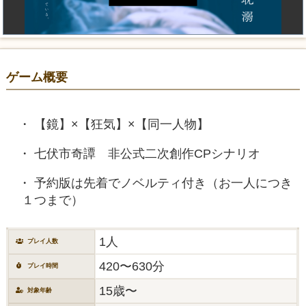
ゲーム概要
【鏡】×【狂気】×【同一人物】
七伏市奇譚 非公式二次創作CPシナリオ
予約版は先着でノベルティ付き（お一人につき
１つまで）
1人
プレイ人数
420〜630分
プレイ時間
15歳〜
対象年齢