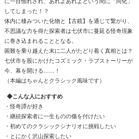
に一目惚れされ、あれよあれよという間に「同化」
してしまった！？
体内に棲みついた化物と【古鏡】を通じて繋がり、
不思議な力を得た探索者は七伏市に蔓延る怪奇現象
に巻き込まれることとなる。
困難を乗り越えた末に二人がたどり着く真相とは？
七伏市を股にかけたコズミック・ラブストーリーが
今、幕を開ける……！
（本編はちゃんとクラシック風味です）
◆こんな人におすすめ
・怪奇譚が好き
・継続探索者に一生ものの傷を付けたい
・初めてのクラシックシナリオに挑戦したい
・とにかく沢山探索したい