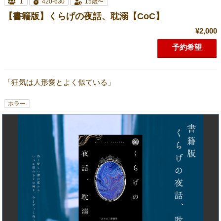
1
420-630
15歳〜
【書籍版】くらげの夜話、耽溺【CoC】
¥2,000
予約希望
「狂気は人形愛とよく似ている」
ホラー