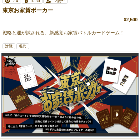
2-4
10-30
12歳〜
東京お家賃ポーカー
¥2,500
戦略と運が試される、新感覚お家賃バトルカードゲーム！
対戦
現代