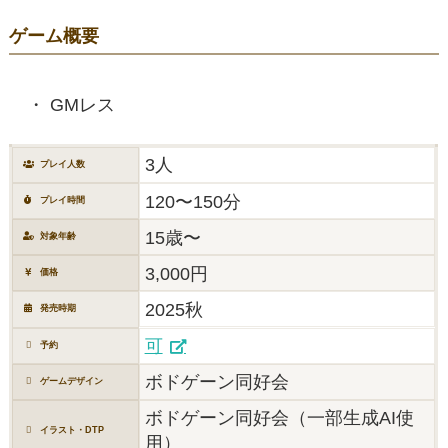
ゲーム概要
GMレス
3人
プレイ人数
120〜150分
プレイ時間
15歳〜
対象年齢
3,000円
価格
2025秋
発売時期
可
予約
ボドゲーン同好会
ゲームデザイン
ボドゲーン同好会（一部生成AI使
イラスト・DTP
用）