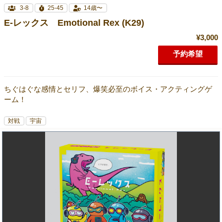
3-8
25-45
14歳〜
E-レックス Emotional Rex (K29)
¥3,000
予約希望
ちぐはぐな感情とセリフ、爆笑必至のボイス・アクティングゲ
ーム！
対戦
宇宙