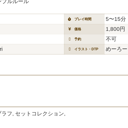
ンプルルール
5〜15分
プレイ時間
1,800円
価格
不可
予約
i
めーろー
イラスト・DTP
ブラフ, セットコレクション,