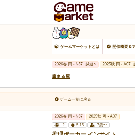
ゲームマーケットとは
開催概要＆
2026春 両 - N37
試遊○
2025秋 両 - A07
廣まる屋
ゲーム一覧に戻る
2026春 両 - N37
2025秋 両 - A07
2
5-15
7歳〜
推理ポーカー インサイト