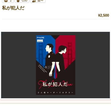
2
-150
歳〜
私が犯人だ
¥2,500