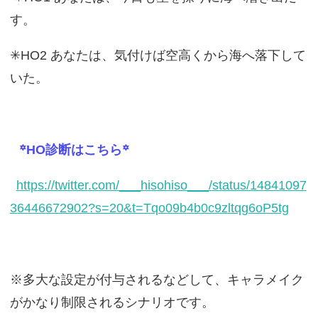
す。
✳︎HO2 あなたは、気付けば空高くから海へ落下して
いた。
꙳HO診断はこちら꙳
https://twitter.com/___hisohiso___/status/14841097
36446672902?s=20&t=Tqo09b4b0c9zltqg6oP5tg
※多大な設定が付与されるなどして、キャラメイク
がかなり制限されるシナリオです。