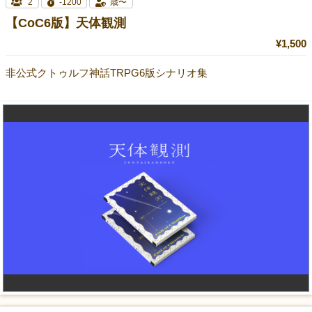
2
-1200
歳〜
【CoC6版】天体観測
¥1,500
非公式クトゥルフ神話TRPG6版シナリオ集