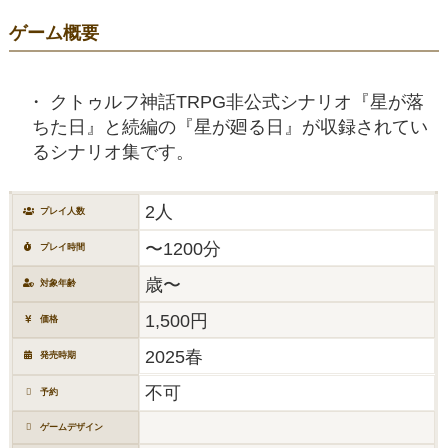
ゲーム概要
クトゥルフ神話TRPG非公式シナリオ『星が落
ちた日』と続編の『星が廻る日』が収録されてい
るシナリオ集です。
2人
プレイ人数
〜1200分
プレイ時間
歳〜
対象年齢
1,500円
価格
2025春
発売時期
不可
予約
ゲームデザイン