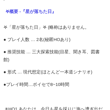
𖤐概要 -『星が落ちた日』
𖤐「星が落ちた日」𖤐 (略称はありません。
● プレイ人数 … 2名(秘匿HOあり)
● 推奨技能 … 三大探索技能(目星、聞き耳、図書
館)
● 形式 … 現代想定(ほとんど一本道シナリオ)
●プレイ時間…ボイセで8~10時間
✳︎HO1 あなたは、今日も星を採りに海へ漕ぎ出だ