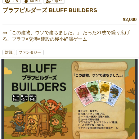
2-5
40-60
9歳〜
ブラフビルダーズ BLUFF BUILDERS
¥2,000
🧱「この建物、ウソで建ちました。」 たった21枚で繰り広げ
る、ブラフ×交渉×建設の極小経済ゲーム
対戦
ファンタジー