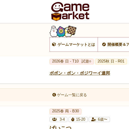
ゲームマーケットとは
開催概要＆
2026春 日 - T10
試遊○
2025秋 日 - R01
ボボン・ボン・ボジワーイ連邦
ゲーム一覧に戻る
2025春 両 - B30
3-4
15-20
6歳〜
げいこつ