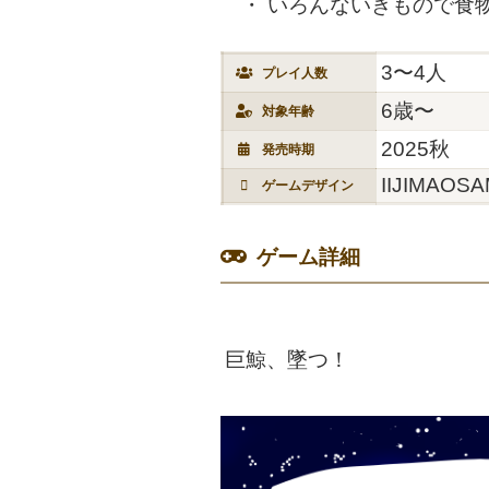
いろんないきもので食
3〜4人
プレイ人数
6歳〜
対象年齢
2025秋
発売時期
IIJIMAOS
ゲームデザイン
ゲーム詳細
巨鯨、墜つ！