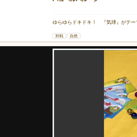
ゆらゆらドキドキ！ 『気球』がテー
対戦
自然