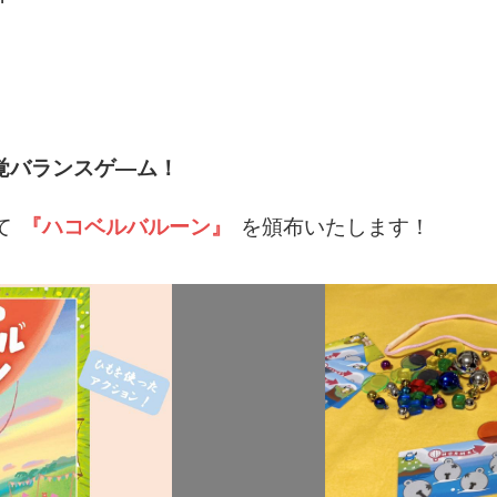
覚バランスゲ―ム！
て
『ハコベルバルーン』
を頒布いたします！