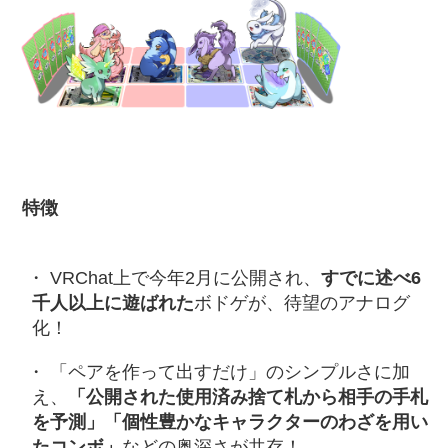
特徴
VRChat上で今年2月に公開され、
すでに述べ6
千人以上に遊ばれた
ボドゲが、待望のアナログ
化！
「ペアを作って出すだけ」のシンプルさに加
え、
「公開された使用済み捨て札から相手の手札
を予測」「個性豊かなキャラクターのわざを用い
たコンボ」
などの奥深さが共存！