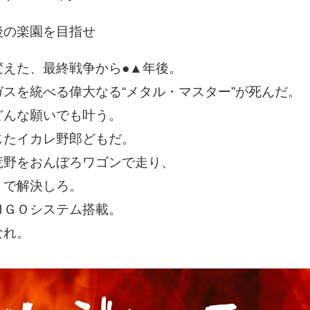
後の楽園を目指せ
変えた、最終戦争から●▲年後。
スを統べる偉大なる“メタル・マスター”が死んだ。
どんな願いでも叶う。
じたイカレ野郎どもだ。
荒野をおんぼろワゴンで走り、
》で解決しろ。
ＭＧＯシステム搭載。
なれ。