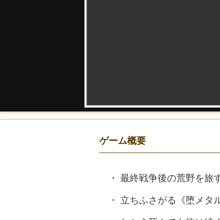
ゲーム概要
最終戦争後の荒野を旅
立ちふさがる《堕メタ