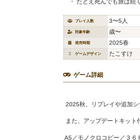
たとえ死んでも旅は続
3〜5人
プレイ人数
歳〜
対象年齢
2025春
発売時期
たこすけ
ゲームデザイン
ゲーム詳細
2025秋、リプレイや追加
また、アップデートキット
A5／モノクロコピー／３６