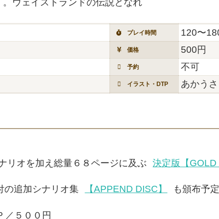
く。ウェイストランドの伝説となれ
120〜1
プレイ時間
500円
価格
不可
予約
あかうさ
イラスト・DTP
シナリオを加え総量６８ページに及ぶ
決定版【GOLD 
付の追加シナリオ集
【APPEND DISC】
も頒布予
Ｐ／５００円