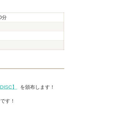
80分
DISC】
を頒布します！
定です！