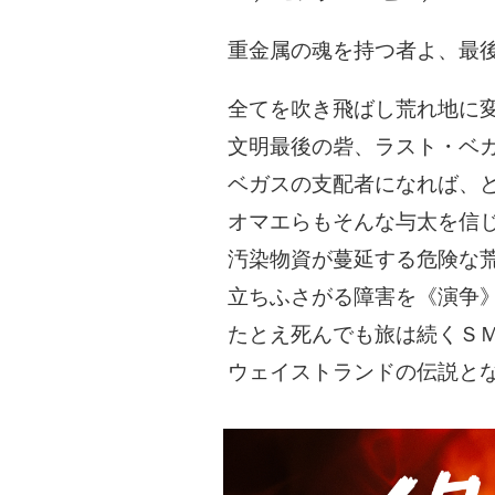
重金属の魂を持つ者よ、最
全てを吹き飛ばし荒れ地に
文明最後の砦、ラスト・ベガ
ベガスの支配者になれば、
オマエらもそんな与太を信
汚染物資が蔓延する危険な
立ちふさがる障害を《演争
たとえ死んでも旅は続くＳ
ウェイストランドの伝説と