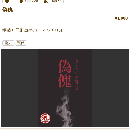
2
600-720
15歳〜
偽傀
¥1,000
探偵と元刑事のバディシナリオ
協力
現代