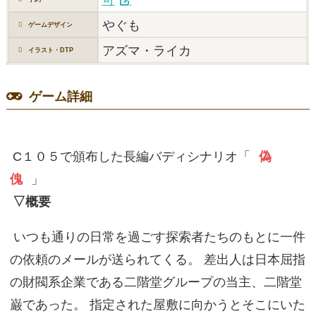
やぐも
ゲームデザイン
アズマ・ライカ
イラスト・DTP
ゲーム詳細
C１０５で頒布した長編バディシナリオ「
偽
傀
」
▽概要
いつも通りの日常を過ごす探索者たちのもとに一件
の依頼のメールが送られてくる。 差出人は日本屈指
の財閥系企業である二階堂グループの当主、二階堂
巌であった。 指定された屋敷に向かうとそこにいた