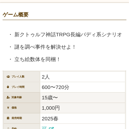
ゲーム概要
新クトゥルフ神話TRPG長編バディ系シナリオ
謎を調べ事件を解決せよ！
立ち絵数体を同梱！
2人
プレイ人数
600〜720分
プレイ時間
15歳〜
対象年齢
1,000円
価格
2025春
発売時期
可
予約