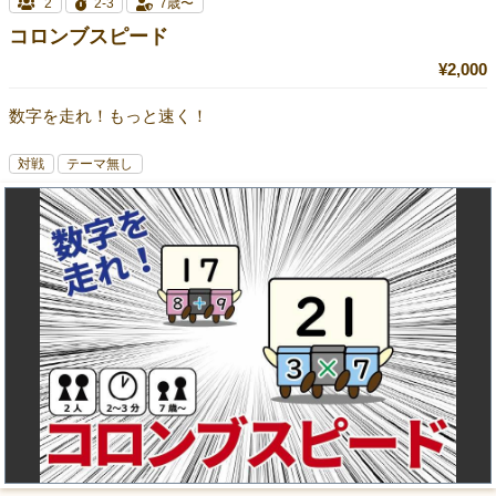
2
2-3
7歳〜
コロンブスピード
¥2,000
数字を走れ！もっと速く！
対戦
テーマ無し