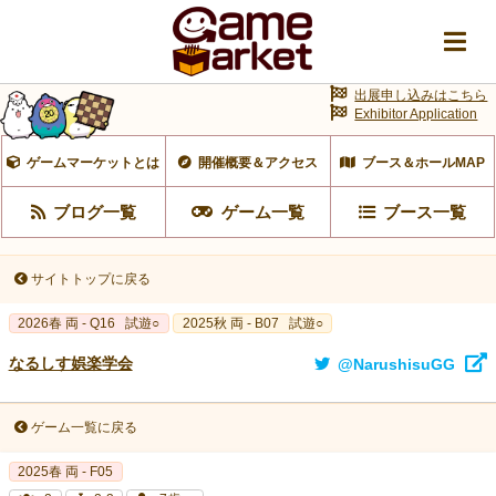
出展申し込みはこちら
Exhibitor Application
ゲームマーケットとは
開催概要＆アクセス
ブース＆ホールMAP
ブログ一覧
ゲーム一覧
ブース一覧
サイトトップに戻る
2026春 両 - Q16
試遊○
2025秋 両 - B07
試遊○
なるしす娯楽学会
@NarushisuGG
ゲーム一覧に戻る
2025春 両 - F05