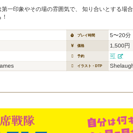
は第一印象やその場の雰囲気で、 知り合いとする場
も！
5〜20分
プレイ時間
1,500円
価格
可
予約
Games
Shelau
イラスト・DTP