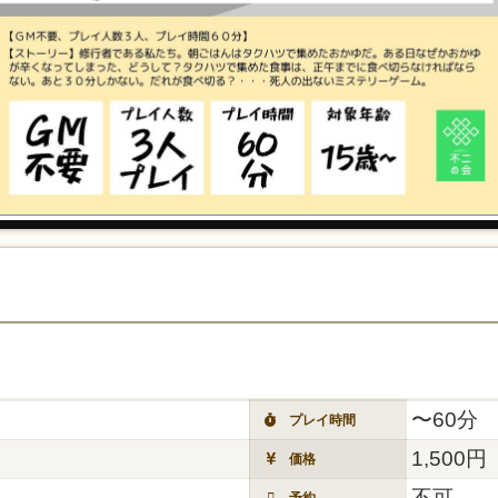
〜60分
プレイ時間
1,500円
価格
不可
予約