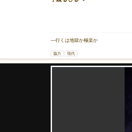
―行くは地獄か極楽か
協力
現代