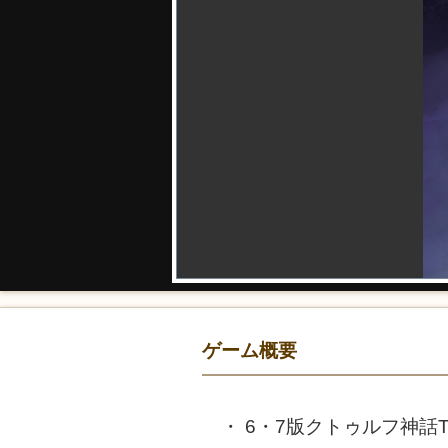
ゲーム概要
6・7版クトゥルフ神話