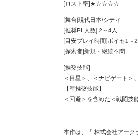
[ロスト率]★☆☆☆☆
[舞台]現代日本/シティ
[推奨PL人数] 2～4人
[目安プレイ時間]ボイセ1～
[探索者]新規・継続不問
[推奨技能]
＜目星＞、＜ナビゲート＞
【準推奨技能】
＜回避＞を含めた＜戦闘技
本作は、「 株式会社アーク