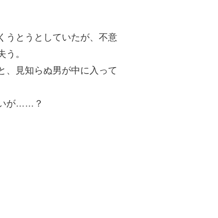
くうとうとしていたが、不意
失う。
と、見知らぬ男が中に入って
いが……？