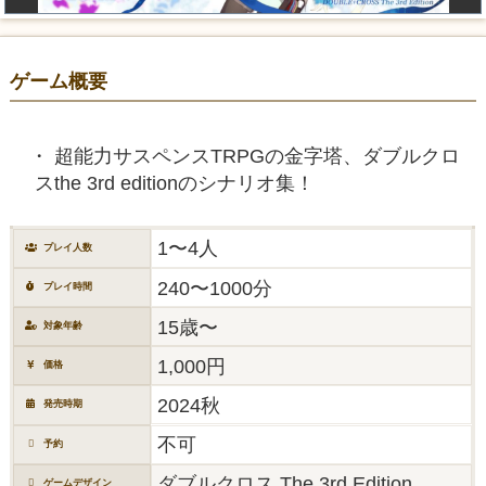
ゲーム概要
超能力サスペンスTRPGの金字塔、ダブルクロ
スthe 3rd editionのシナリオ集！
1〜4人
プレイ人数
240〜1000分
プレイ時間
15歳〜
対象年齢
1,000円
価格
2024秋
発売時期
不可
予約
ダブルクロス The 3rd Edition
ゲームデザイン