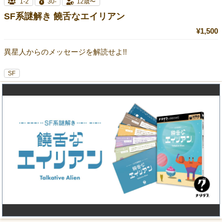
1-2
30-
12歳〜
SF系謎解き 饒舌なエイリアン
¥1,500
異星人からのメッセージを解読せよ!!
SF