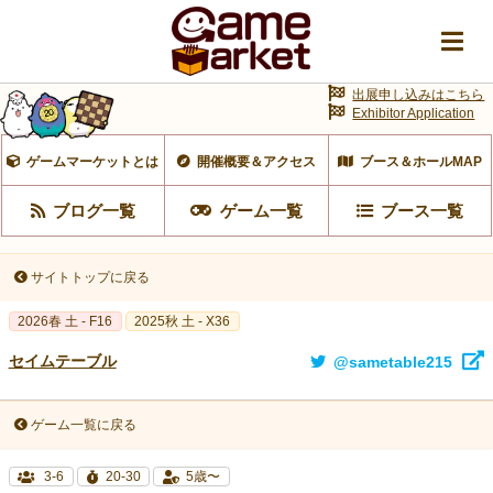
出展申し込みはこちら
Exhibitor Application
ゲームマーケットとは
開催概要＆アクセス
ブース＆ホールMAP
ブログ一覧
ゲーム一覧
ブース一覧
サイトトップに戻る
2026春 土 - F16
2025秋 土 - X36
セイムテーブル
@sametable215
ゲーム一覧に戻る
3-6
20-30
5歳〜