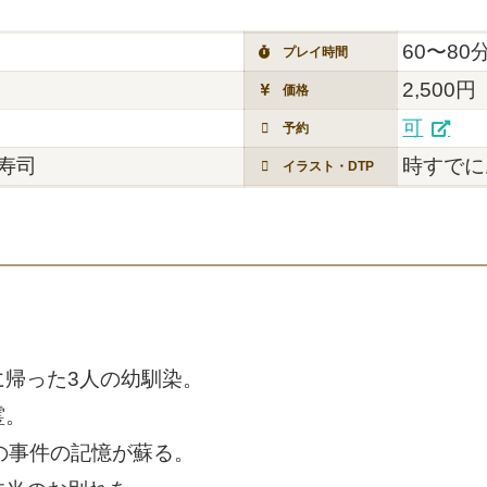
60〜80
プレイ時間
2,500円
価格
可
予約
寿司
時すでに
イラスト・DTP
」
帰った3人の幼馴染。
霊。
の事件の記憶が蘇る。