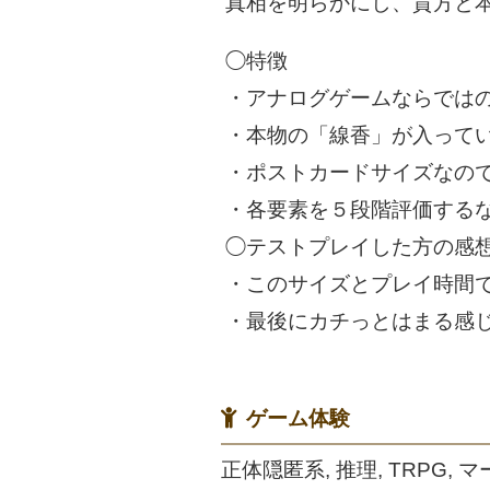
真相を明らかにし、貴方と
◯特徴
・アナログゲームならでは
・本物の「線香」が入ってい
・ポストカードサイズなの
・各要素を５段階評価するな
◯テストプレイした方の感想
・このサイズとプレイ時間
・最後にカチっとはまる感
ゲーム体験
正体隠匿系, 推理, TRPG,